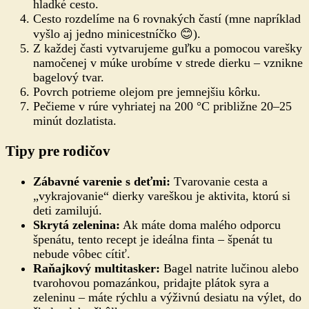
hladké cesto.
Cesto rozdelíme na 6 rovnakých častí (mne napríklad
vyšlo aj jedno minicestníčko 😊).
Z každej časti vytvarujeme guľku a pomocou varešky
namočenej v múke urobíme v strede dierku – vznikne
bagelový tvar.
Povrch potrieme olejom pre jemnejšiu kôrku.
Pečieme v rúre vyhriatej na 200 °C približne 20–25
minút dozlatista.
Tipy pre rodičov
Zábavné varenie s deťmi:
Tvarovanie cesta a
„vykrajovanie“ dierky vareškou je aktivita, ktorú si
deti zamilujú.
Skrytá zelenina:
Ak máte doma malého odporcu
špenátu, tento recept je ideálna finta – špenát tu
nebude vôbec cítiť.
Raňajkový multitasker:
Bagel natrite lučinou alebo
tvarohovou pomazánkou, pridajte plátok syra a
zeleninu – máte rýchlu a výživnú desiatu na výlet, do