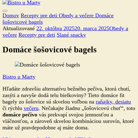
Domov
Recepty pre deti
Obedy a večere
Domáce
šošovicové bagels
Aktualizované
22. októbra 2025
20. marca 2025
Obedy a
večere
Recepty pre deti
Slané snacky
Domáce šošovicové bagels
Bistro u Marty
Hľadáte zdravšiu alternatívu bežného pečiva, ktorá chutí,
zasýti a navyše dodá telu bielkoviny? Tieto domáce fit
bagely zo šošovice sú skvelou voľbou na
raňajky, desiatu
či rýchlu
večeru
. Nečakajte žiadnu „šošovicovú chuť“, toto
domáce pečivo
vás prekvapí svojou jemnosťou a
vláčnosťou, a zároveň skvelou kombináciou surovín, ktoré
máte už pravdepodobne aj máte doma.