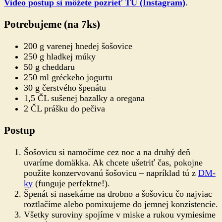
Video postup si môžete pozrieť TU (Instagram)
.
Potrebujeme (na 7ks)
200 g varenej hnedej šošovice
250 g hladkej múky
50 g cheddaru
250 ml gréckeho jogurtu
30 g čerstvého špenátu
1,5 ČL sušenej bazalky a oregana
2 ČL prášku do pečiva
Postup
Šošovicu si namočíme cez noc a na druhý deň
uvaríme domäkka. Ak chcete ušetriť čas, pokojne
použite konzervovanú šošovicu – napríklad tú z
DM-
ky
(funguje perfektne!).
Špenát si nasekáme na drobno a šošovicu čo najviac
roztlačíme alebo pomixujeme do jemnej konzistencie.
Všetky suroviny spojíme v miske a rukou vymiesime