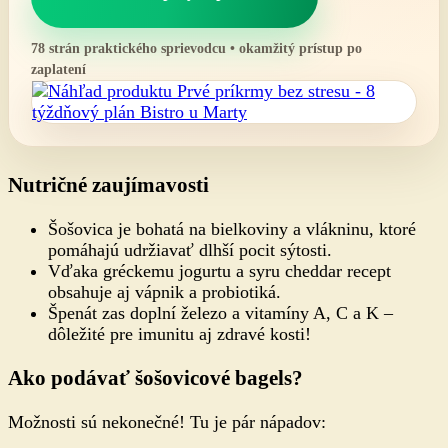
78 strán praktického sprievodcu • okamžitý prístup po
zaplatení
Nutričné zaujímavosti
Šošovica je bohatá na bielkoviny a vlákninu, ktoré
pomáhajú udržiavať dlhší pocit sýtosti.
Vďaka gréckemu jogurtu a syru cheddar recept
obsahuje aj vápnik a probiotiká.
Špenát zas doplní železo a vitamíny A, C a K –
dôležité pre imunitu aj zdravé kosti!
Ako podávať šošovicové bagels?
Možnosti sú nekonečné! Tu je pár nápadov: