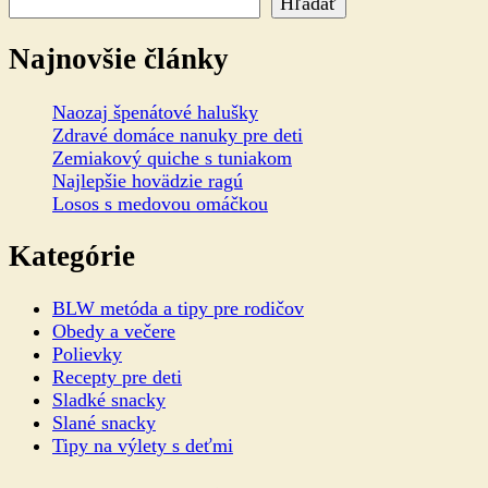
Hľadať
Najnovšie články
Naozaj špenátové halušky
Zdravé domáce nanuky pre deti
Zemiakový quiche s tuniakom
Najlepšie hovädzie ragú
Losos s medovou omáčkou
Kategórie
BLW metóda a tipy pre rodičov
Obedy a večere
Polievky
Recepty pre deti
Sladké snacky
Slané snacky
Tipy na výlety s deťmi