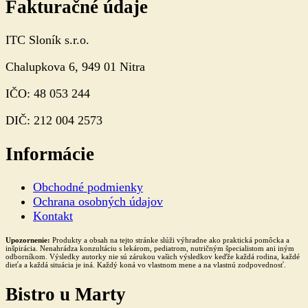
Fakturačné údaje
ITC Sloník s.r.o.
Chalupkova 6, 949 01 Nitra
IČO: 48 053 244
DIČ: 212 004 2573
Informácie
Obchodné podmienky
Ochrana osobných údajov
Kontakt
Upozornenie:
Produkty a obsah na tejto stránke slúži výhradne ako praktická pomôcka a
inšpirácia. Nenahrádza konzultáciu s lekárom, pediatrom, nutričným špecialistom ani iným
odborníkom. Výsledky autorky nie sú zárukou vašich výsledkov keďže každá rodina, každé
dieťa a každá situácia je iná. Každý koná vo vlastnom mene a na vlastnú zodpovednosť.
Bistro u Marty