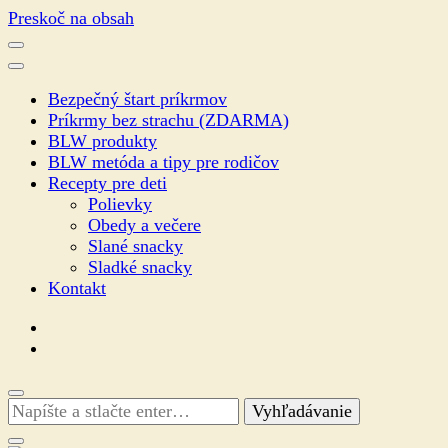
Preskoč na obsah
Bezpečný štart príkrmov
Príkrmy bez strachu (ZDARMA)
BLW produkty
BLW metóda a tipy pre rodičov
Recepty pre deti
Polievky
Obedy a večere
Slané snacky
Sladké snacky
Kontakt
Hľadáte
niečo?