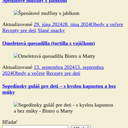
Špenátové muffiny s jablkom
Aktualizované
29. júna 2024
28. júna 2024
Obedy a večere
Recepty pre deti
Slané snacky
Omeletová quesadilla (tortilla s vajíčkom)
Aktualizované
13. septembra 2024
13. septembra
2024
Obedy a večere
Recepty pre deti
Segedínsky guláš pre deti – s kyslou kapustou a bez
múky
Hľadať