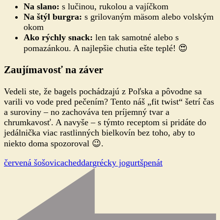
Na slano:
s lučinou, rukolou a vajíčkom
Na štýl burgra:
s grilovaným mäsom alebo volským
okom
Ako rýchly snack:
len tak samotné alebo s
pomazánkou. A najlepšie chutia ešte teplé! 😍
Zaujímavosť na záver
Vedeli ste, že bagels pochádzajú z Poľska a pôvodne sa
varili vo vode pred pečením? Tento náš „fit twist“ šetrí čas
a suroviny – no zachováva ten príjemný tvar a
chrumkavosť. A navyše – s týmto receptom si pridáte do
jedálnička viac rastlinných bielkovín bez toho, aby to
niekto doma spozoroval 😉.
červená šošovica
cheddar
grécky jogurt
špenát