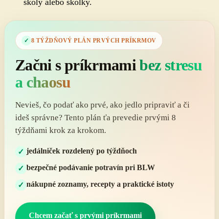
školy alebo škôlky.
8 TÝŽDŇOVÝ PLÁN PRVÝCH PRÍKRMOV
Začni s príkrmami
bez stresu
a chaosu
Nevieš, čo podať ako prvé, ako jedlo pripraviť a či
ideš správne? Tento plán ťa prevedie prvými 8
týždňami krok za krokom.
jedálniček rozdelený po týždňoch
bezpečné podávanie potravín pri BLW
nákupné zoznamy, recepty a praktické istoty
Chcem začať s prvými príkrmami