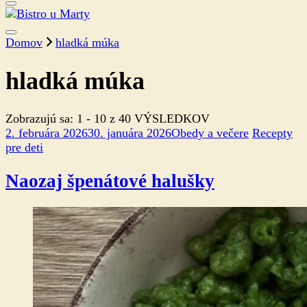
Domov
hladká múka
hladká múka
Zobrazujú sa: 1 - 10 z 40 VÝSLEDKOV
2. februára 2026
30. januára 2026
Obedy a večere
Recepty
pre deti
Naozaj špenátové halušky