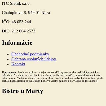
ITC Sloník s.r.o.
Chalupkova 6, 949 01 Nitra
IČO: 48 053 244
DIČ: 212 004 2573
Informácie
Obchodné podmienky
Ochrana osobných údajov
Kontakt
Upozornenie:
Produkty a obsah na tejto stránke slúži výhradne ako praktická pomôcka a
inšpirácia. Nenahrádza konzultáciu s lekárom, pediatrom, nutričným špecialistom ani iným
odborníkom. Výsledky autorky nie sú zárukou vašich výsledkov keďže každá rodina, každé
dieťa a každá situácia je iná. Každý koná vo vlastnom mene a na vlastnú zodpovednosť.
Bistro u Marty