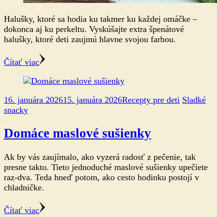
Halušky, ktoré sa hodia ku takmer ku každej omáčke –
dokonca aj ku perkeltu. Vyskúšajte extra špenátové
halušky, ktoré deti zaujmú hlavne svojou farbou.
Čítať viac
16. januára 2026
15. januára 2026
Recepty pre deti
Sladké
snacky
Domáce maslové sušienky
Ak by vás zaujímalo, ako vyzerá radosť z pečenie, tak
presne takto. Tieto jednoduché maslové sušienky upečiete
raz-dva. Teda hneď potom, ako cesto hodinku postojí v
chladničke.
Čítať viac