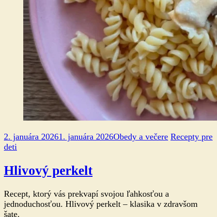
2. januára 2026
1. januára 2026
Obedy a večere
Recepty pre
deti
Hlivový perkelt
Recept, ktorý vás prekvapí svojou ľahkosťou a
jednoduchosťou. Hlivový perkelt – klasika v zdravšom
šate.