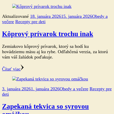
Aktualizované
18. januára 2026
15. januára 2026
Obedy a
večere
Recepty pre deti
Kôprový prívarok trochu inak
Zemiakovo kôprový prívarok, ktorý sa hodí ku
hovädziemu mäsu aj ku rybe. Odľahčená verzia, za ktorú
vám váš žalúdok poďakuje.
Čítať viac
3. januára 2026
1. januára 2026
Obedy a večere
Recepty pre
deti
Zapekaná tekvica so syrovou