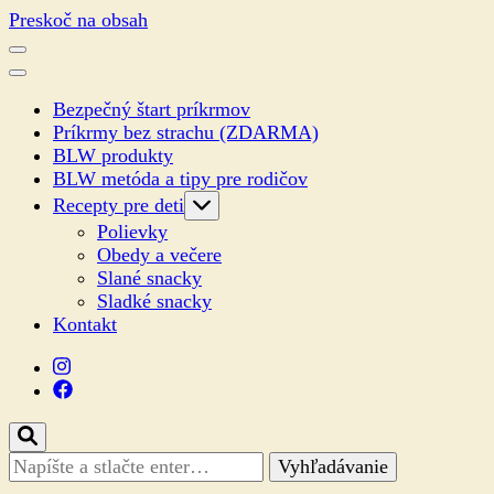
Preskoč na obsah
Bezpečný štart príkrmov
Príkrmy bez strachu (ZDARMA)
BLW produkty
BLW metóda a tipy pre rodičov
Recepty pre deti
Polievky
Obedy a večere
Slané snacky
Sladké snacky
Kontakt
Hľadáte
niečo?