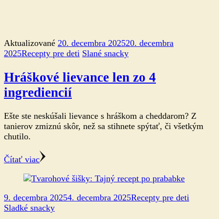
Aktualizované
20. decembra 2025
20. decembra
2025
Recepty pre deti
Slané snacky
Hráškové lievance len zo 4
ingrediencií
Ešte ste neskúšali lievance s hráškom a cheddarom? Z
tanierov zmiznú skôr, než sa stihnete spýtať, či všetkým
chutilo.
Čítať viac
9. decembra 2025
4. decembra 2025
Recepty pre deti
Sladké snacky