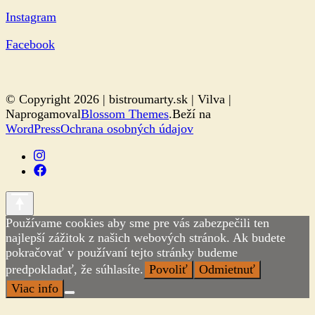
Instagram
Facebook
© Copyright 2026 | bistroumarty.sk |
Vilva |
Naprogamoval
Blossom Themes
.Beží na
WordPress
Ochrana osobných údajov
Používame cookies aby sme pre vás zabezpečili ten
najlepší zážitok z našich webových stránok. Ak budete
pokračovať v používaní tejto stránky budeme
predpokladať, že súhlasíte.
Povoliť
Odmietnuť
Viac info