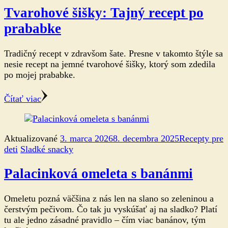
Tvarohové šišky: Tajný recept po
prababke
Tradičný recept v zdravšom šate. Presne v takomto štýle sa
nesie recept na jemné tvarohové šišky, ktorý som zdedila
po mojej prababke.
Čítať viac
Aktualizované
3. marca 2026
8. decembra 2025
Recepty pre
deti
Sladké snacky
Palacinková omeleta s banánmi
Omeletu pozná väčšina z nás len na slano so zeleninou a
čerstvým pečivom. Čo tak ju vyskúšať aj na sladko? Platí
tu ale jedno zásadné pravidlo – čím viac banánov, tým