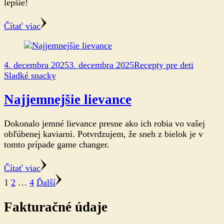
lepšie!
Čítať viac
4. decembra 2025
3. decembra 2025
Recepty pre deti
Sladké snacky
Najjemnejšie lievance
Dokonalo jemné lievance presne ako ich robia vo vašej
obľúbenej kaviarni. Potvrdzujem, že sneh z bielok je v
tomto prípade game changer.
Čítať viac
Stránkovanie
Stránku
Stránku
Stránku
1
2
…
4
Ďalší
príspevkov
Fakturačné údaje