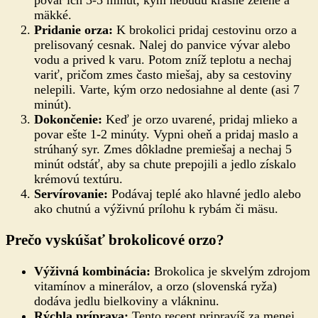
povar ich 3-5 minút, kým nebudú krásne zelené a
mäkké.
Pridanie orza:
K brokolici pridaj cestovinu orzo a
prelisovaný cesnak. Nalej do panvice vývar alebo
vodu a prived k varu. Potom zníž teplotu a nechaj
variť, pričom zmes často miešaj, aby sa cestoviny
nelepili. Varte, kým orzo nedosiahne al dente (asi 7
minút).
Dokončenie:
Keď je orzo uvarené, pridaj mlieko a
povar ešte 1-2 minúty. Vypni oheň a pridaj maslo a
strúhaný syr. Zmes dôkladne premiešaj a nechaj 5
minút odstáť, aby sa chute prepojili a jedlo získalo
krémovú textúru.
Servírovanie:
Podávaj teplé ako hlavné jedlo alebo
ako chutnú a výživnú prílohu k rybám či mäsu.
Prečo vyskúšať brokolicové orzo?
Výživná kombinácia:
Brokolica je skvelým zdrojom
vitamínov a minerálov, a orzo (slovenská ryža)
dodáva jedlu bielkoviny a vlákninu.
Rýchla príprava:
Tento recept pripravíš za menej