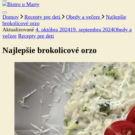
Domov
Recepty pre deti
Obedy a večere
Najlepšie
brokolicové orzo
Aktualizované
4. októbra 2024
19. septembra 2024
Obedy a
večere
Recepty pre deti
Najlepšie brokolicové orzo