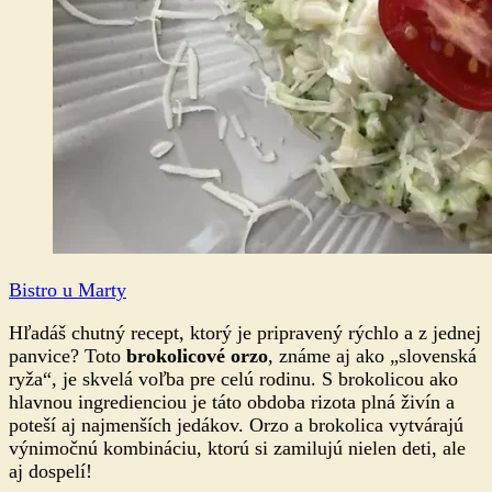
Bistro u Marty
Hľadáš chutný recept, ktorý je pripravený rýchlo a z jednej
panvice? Toto
brokolicové orzo
, známe aj ako „slovenská
ryža“, je skvelá voľba pre celú rodinu. S brokolicou ako
hlavnou ingredienciou je táto obdoba rizota plná živín a
poteší aj najmenších jedákov. Orzo a brokolica vytvárajú
výnimočnú kombináciu, ktorú si zamilujú nielen deti, ale
aj dospelí!