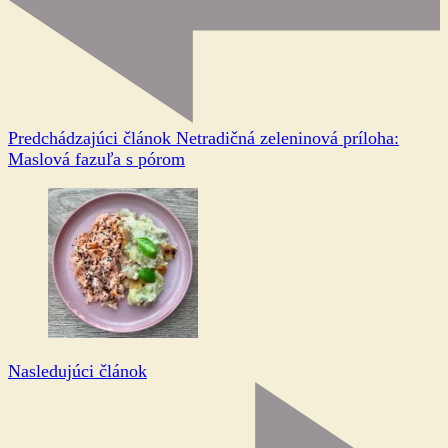
Predchádzajúci článok
Netradičná zeleninová príloha:
Maslová fazuľa s pórom
Nasledujúci článok