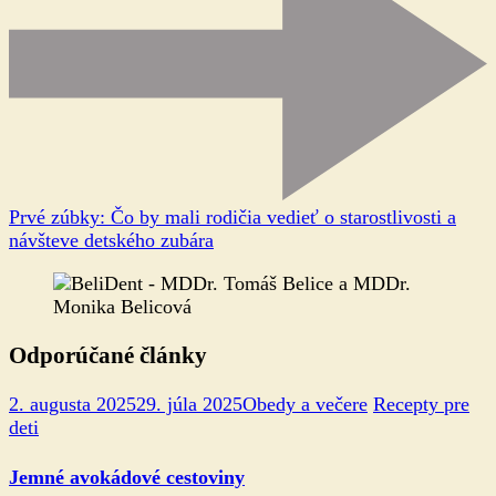
Prvé zúbky: Čo by mali rodičia vedieť o starostlivosti a
návšteve detského zubára
Odporúčané články
2. augusta 2025
29. júla 2025
Obedy a večere
Recepty pre
deti
Jemné avokádové cestoviny