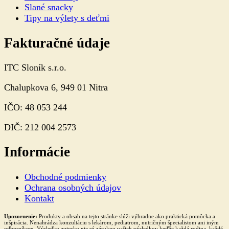
Slané snacky
Tipy na výlety s deťmi
Fakturačné údaje
ITC Sloník s.r.o.
Chalupkova 6, 949 01 Nitra
IČO: 48 053 244
DIČ: 212 004 2573
Informácie
Obchodné podmienky
Ochrana osobných údajov
Kontakt
Upozornenie:
Produkty a obsah na tejto stránke slúži výhradne ako praktická pomôcka a
inšpirácia. Nenahrádza konzultáciu s lekárom, pediatrom, nutričným špecialistom ani iným
odborníkom. Výsledky autorky nie sú zárukou vašich výsledkov keďže každá rodina, každé