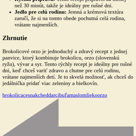
než 30 minút, takže je ideálny pre rušné dni.
Jedlo pre celú rodinu:
Jemná a krémová textúra
zaručí, že si na tomto obede pochutná celá rodina,
vrátane najmenších.
Zhrnutie
Brokolicové orzo je jednoduchý a zdravý recept z jednej
panvice, ktorý kombinuje brokolicu, orzo (slovenskú
ryžu), vývar a syr. Tento rýchly recept je ideálny pre rušné
dni, keď chceš variť zdravo a chutne pre celú rodinu,
vrátane najmenších detí. Je to skvelá možnosť, ak chceš do
jedálnička pridať viac zeleniny a bielkovín.
brokolica
cesnak
cheddar
cibuľa
maslo
mlieko
orzo