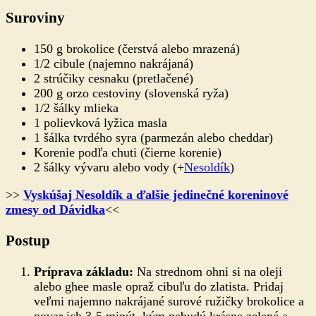
Suroviny
150 g brokolice (čerstvá alebo mrazená)
1/2 cibule (najemno nakrájaná)
2 strúčiky cesnaku (pretlačené)
200 g orzo cestoviny (slovenská ryža)
1/2 šálky mlieka
1 polievková lyžica masla
1 šálka tvrdého syra (parmezán alebo cheddar)
Korenie podľa chuti (čierne korenie)
2 šálky vývaru alebo vody (+
Nesoldík
)
>>
Vyskúšaj Nesoldík a ďalšie jedinečné koreninové
zmesy od Dávidka
<<
Postup
Príprava základu:
Na strednom ohni si na oleji
alebo ghee masle opraž cibuľu do zlatista. Pridaj
veľmi najemno nakrájané surové ružičky brokolice a