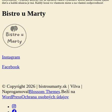
dieťa a každá situácia je iná. Každý koná vo vlastnom mene a na vlastnú zodpovednosť.
Bistro u Marty
Instagram
Facebook
© Copyright 2026 | bistroumarty.sk |
Vilva |
Naprogamoval
Blossom Themes
.Beží na
WordPress
Ochrana osobných údajov