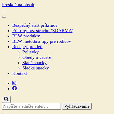
Preskoč na obsah
Bezpečný štart príkrmov
Príkrmy bez strachu (ZDARMA)
BLW produkty
BLW metóda a tipy pre rodičov
Recepty pre deti
Polievky
Obedy a večere
Slané snacky
Sladké snacky
Kontakt
Hľadáte
niečo?